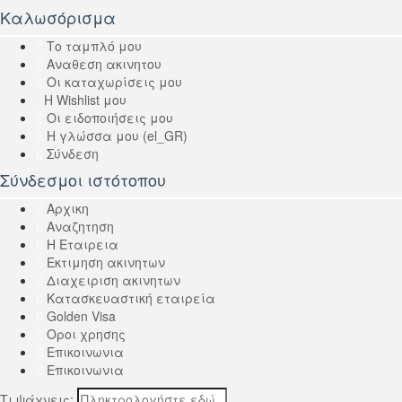
Καλωσόρισμα
Το ταμπλό μου
Αναθεση ακινητου
Οι καταχωρίσεις μου
Η Wishlist μου
Οι ειδοποιήσεις μου
Η γλώσσα μου (el_GR)
Σύνδεση
Σύνδεσμοι ιστότοπου
Αρχικη
Αναζητηση
Η Εταιρεια
Εκτιμηση ακινητων
Διαχειριση ακινητων
Κατασκευαστική εταιρεία
Golden Visa
Οροι χρησης
Επικοινωνια
Επικοινωνια
Τι ψάχνεις;